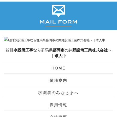
給排
水設備工事
なら群馬県
藤岡市
の
井野設備工業株式会社
へ
｜
求人
中
HOME
業務案内
求職者のみなさまへ
採用情報
会社概要